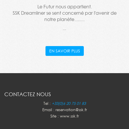
Le Futur nous appartient.
SSK Dreamliner se sent concerné par l'avenir de
notre planète.........
...
EN SAVOIR PLUS
CONTACTEZ NOUS
Tel :
+33(0)6 20 75 01 83
Email : reservation@ssk.fr
Site : www.ssk.fr