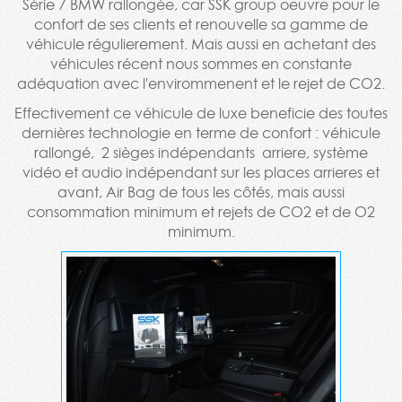
Série 7 BMW rallongée, car SSK group oeuvre pour le
confort de ses clients et renouvelle sa gamme de
véhicule régulierement. Mais aussi en achetant des
véhicules récent nous sommes en constante
adéquation avec l'envirommenent et le rejet de CO2.
Effectivement ce véhicule de luxe beneficie des toutes
dernières technologie en terme de confort : véhicule
rallongé, 2 sièges indépendants arriere, système
vidéo et audio indépendant sur les places arrieres et
avant, Air Bag de tous les côtés, mais aussi
consommation minimum et rejets de CO2 et de O2
minimum.